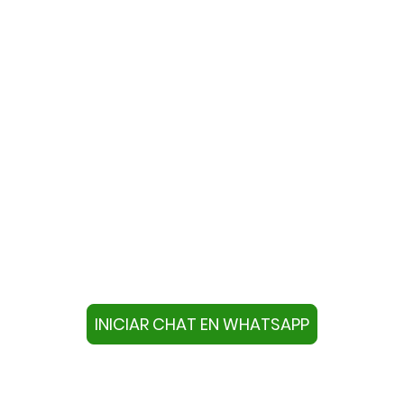
te con nosotros a través de W
ivo con este número +34644670804 o pulse el botón infer
chat.
INICIAR CHAT EN WHATSAPP