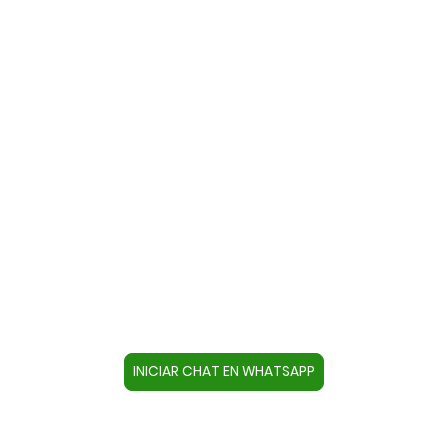
Contacte con nosotros a través
de WhatsApp
Cree un contacto en su dispositivo con este
número +34644670804 o pulse el botón inferior
para acceder directamente al chat.
INICIAR CHAT EN WHATSAPP