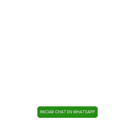
Contacte con nosotros a través
de WhatsApp
Cree un contacto en su dispositivo con este
número +34644670804 o pulse el botón inferior
para acceder directamente al chat.
INICIAR CHAT EN WHATSAPP