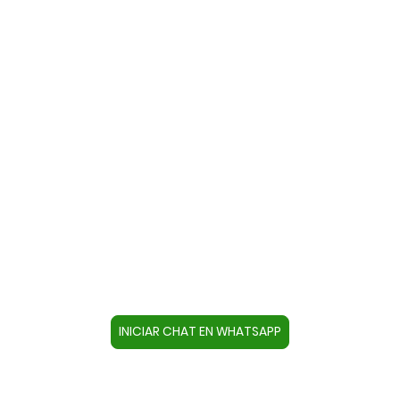
Contacte con nosotros a través
de WhatsApp
Cree un contacto en su dispositivo con este
número +34644670804 o pulse el botón inferior
para acceder directamente al chat.
INICIAR CHAT EN WHATSAPP