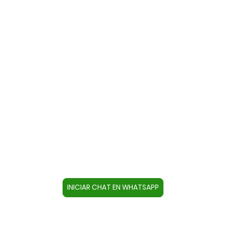
Contacte con nosotros a través
de WhatsApp
Cree un contacto en su dispositivo con este
número +34644670804 o pulse el botón inferior
para acceder directamente al chat.
INICIAR CHAT EN WHATSAPP