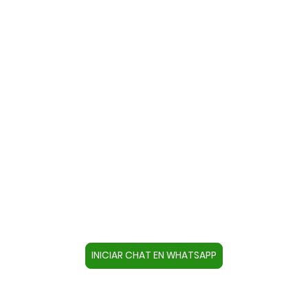
Contacte con nosotros a través
de WhatsApp
Cree un contacto en su dispositivo con este
número +34644670804 o pulse el botón inferior
para acceder directamente al chat.
INICIAR CHAT EN WHATSAPP