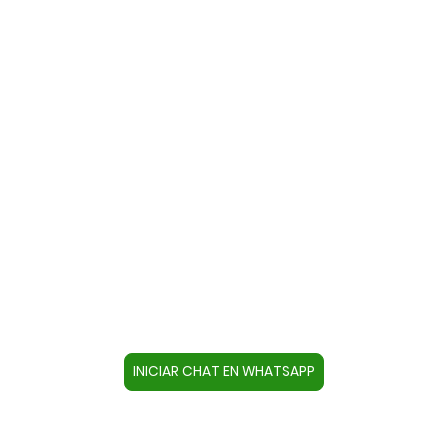
Contacte con nosotros a través
de WhatsApp
Cree un contacto en su dispositivo con este
número +34644670804 o pulse el botón inferior
para acceder directamente al chat.
INICIAR CHAT EN WHATSAPP