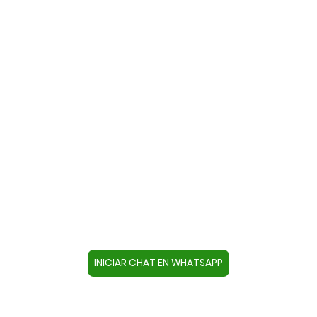
Contacte con nosotros a través
de WhatsApp
Cree un contacto en su dispositivo con este
número +34644670804 o pulse el botón inferior
para acceder directamente al chat.
INICIAR CHAT EN WHATSAPP