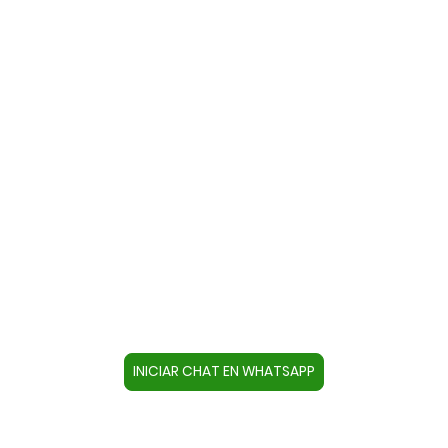
Contacte con nosotros a través
de WhatsApp
Cree un contacto en su dispositivo con este
número +34644670804 o pulse el botón inferior
para acceder directamente al chat.
INICIAR CHAT EN WHATSAPP