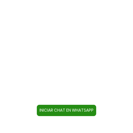
Contacte con nosotros a través
de WhatsApp
Cree un contacto en su dispositivo con este
número +34644670804 o pulse el botón inferior
para acceder directamente al chat.
INICIAR CHAT EN WHATSAPP