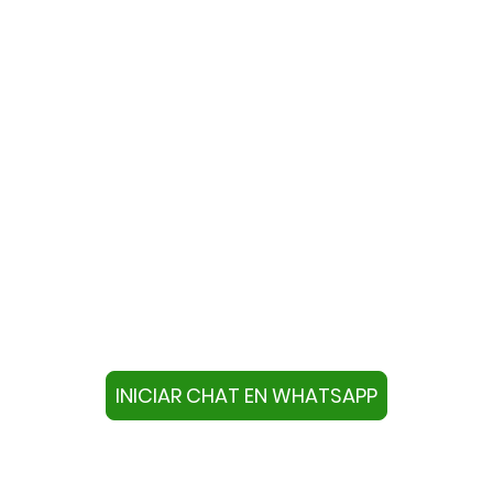
te con nosotros a través de W
ivo con este número +34644670804 o pulse el botón infer
chat.
INICIAR CHAT EN WHATSAPP