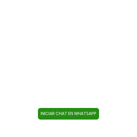
Contacte con nosotros a través
de WhatsApp
Cree un contacto en su dispositivo con este
número +34644670804 o pulse el botón inferior
para acceder directamente al chat.
INICIAR CHAT EN WHATSAPP