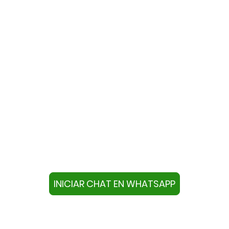
te con nosotros a través de W
ivo con este número +34644670804 o pulse el botón infer
chat.
INICIAR CHAT EN WHATSAPP