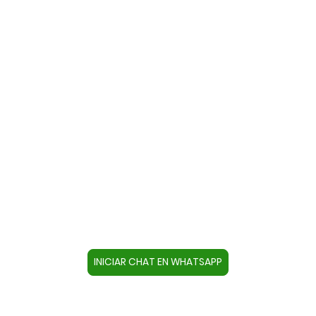
Contacte con nosotros a través
de WhatsApp
Cree un contacto en su dispositivo con este
número +34644670804 o pulse el botón inferior
para acceder directamente al chat.
INICIAR CHAT EN WHATSAPP