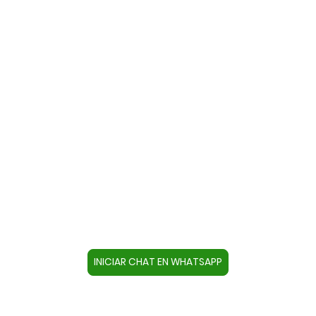
Contacte con nosotros a través
de WhatsApp
Cree un contacto en su dispositivo con este
número +34644670804 o pulse el botón inferior
para acceder directamente al chat.
INICIAR CHAT EN WHATSAPP