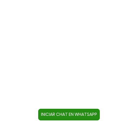
Contacte con nosotros a través
de WhatsApp
Cree un contacto en su dispositivo con este
número +34644670804 o pulse el botón inferior
para acceder directamente al chat.
INICIAR CHAT EN WHATSAPP