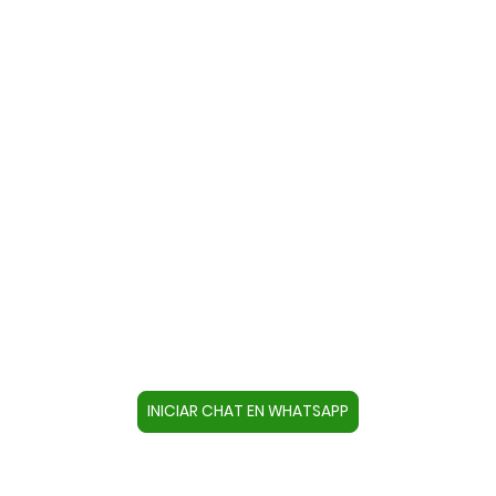
Contacte con nosotros a través
de WhatsApp
Cree un contacto en su dispositivo con este
número +34644670804 o pulse el botón inferior
para acceder directamente al chat.
INICIAR CHAT EN WHATSAPP