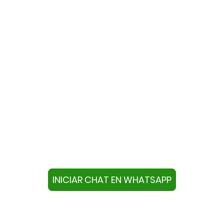
te con nosotros a través de W
ivo con este número +34644670804 o pulse el botón infer
chat.
INICIAR CHAT EN WHATSAPP