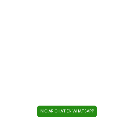
Contacte con nosotros a través
de WhatsApp
Cree un contacto en su dispositivo con este
número +34644670804 o pulse el botón inferior
para acceder directamente al chat.
INICIAR CHAT EN WHATSAPP