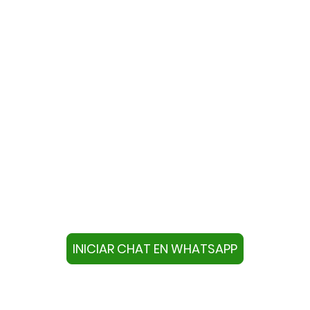
te con nosotros a través de W
ivo con este número +34644670804 o pulse el botón infer
chat.
INICIAR CHAT EN WHATSAPP