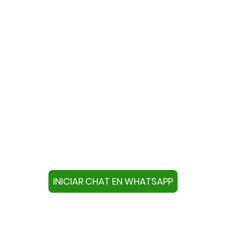
te con nosotros a través de W
ivo con este número +34644670804 o pulse el botón infer
chat.
INICIAR CHAT EN WHATSAPP