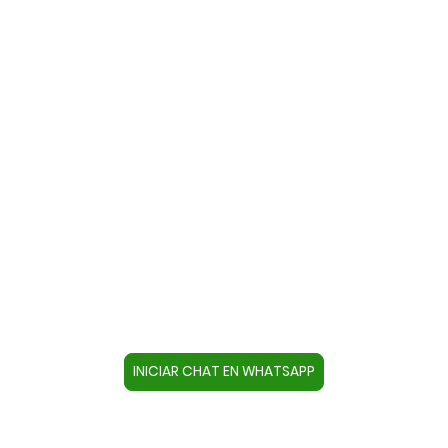
Contacte con nosotros a través
de WhatsApp
Cree un contacto en su dispositivo con este
número +34644670804 o pulse el botón inferior
para acceder directamente al chat.
INICIAR CHAT EN WHATSAPP