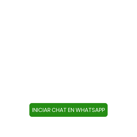
te con nosotros a través de W
ivo con este número +34644670804 o pulse el botón infer
chat.
INICIAR CHAT EN WHATSAPP