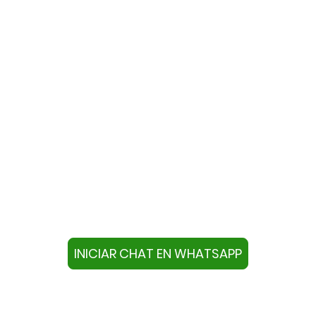
te con nosotros a través de W
ivo con este número +34644670804 o pulse el botón infer
chat.
INICIAR CHAT EN WHATSAPP