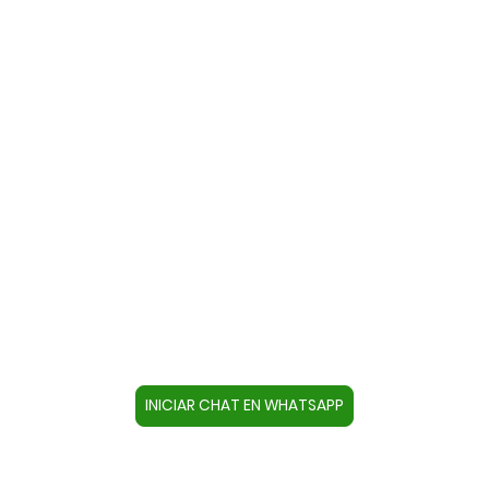
Contacte con nosotros a través
de WhatsApp
Cree un contacto en su dispositivo con este
número +34644670804 o pulse el botón inferior
para acceder directamente al chat.
INICIAR CHAT EN WHATSAPP