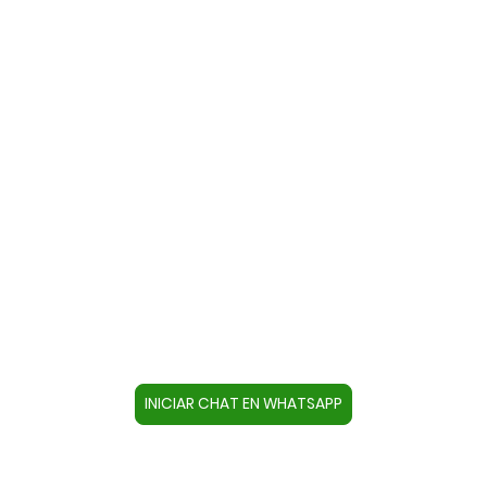
Contacte con nosotros a través
de WhatsApp
Cree un contacto en su dispositivo con este
número +34644670804 o pulse el botón inferior
para acceder directamente al chat.
INICIAR CHAT EN WHATSAPP