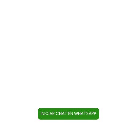
Contacte con nosotros a través
de WhatsApp
Cree un contacto en su dispositivo con este
número +34644670804 o pulse el botón inferior
para acceder directamente al chat.
INICIAR CHAT EN WHATSAPP