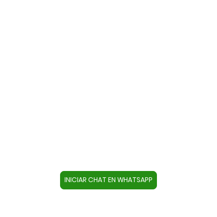
Contacte con nosotros a través
de WhatsApp
Cree un contacto en su dispositivo con este
número +34644670804 o pulse el botón inferior
para acceder directamente al chat.
INICIAR CHAT EN WHATSAPP