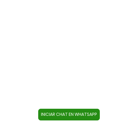
Contacte con nosotros a través
de WhatsApp
Cree un contacto en su dispositivo con este
número +34644670804 o pulse el botón inferior
para acceder directamente al chat.
INICIAR CHAT EN WHATSAPP