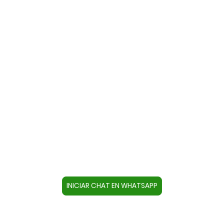
Contacte con nosotros a través
de WhatsApp
Cree un contacto en su dispositivo con este
número +34644670804 o pulse el botón inferior
para acceder directamente al chat.
INICIAR CHAT EN WHATSAPP