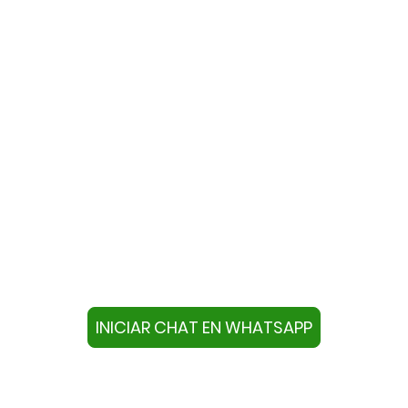
te con nosotros a través de W
ivo con este número +34644670804 o pulse el botón infer
chat.
INICIAR CHAT EN WHATSAPP