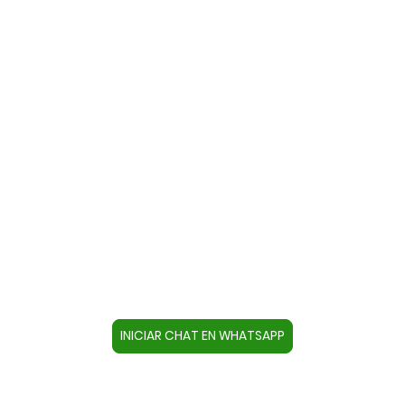
Contacte con nosotros a través
de WhatsApp
Cree un contacto en su dispositivo con este
número +34644670804 o pulse el botón inferior
para acceder directamente al chat.
INICIAR CHAT EN WHATSAPP