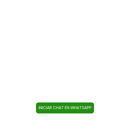
Contacte con nosotros a través
de WhatsApp
Cree un contacto en su dispositivo con este
número +34644670804 o pulse el botón inferior
para acceder directamente al chat.
INICIAR CHAT EN WHATSAPP