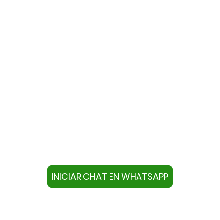
te con nosotros a través de W
ivo con este número +34644670804 o pulse el botón infer
chat.
INICIAR CHAT EN WHATSAPP