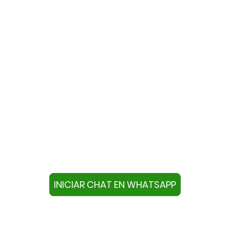
te con nosotros a través de W
ivo con este número +34644670804 o pulse el botón infer
chat.
INICIAR CHAT EN WHATSAPP