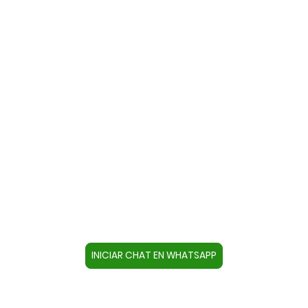
Contacte con nosotros a través
de WhatsApp
Cree un contacto en su dispositivo con este
número +34644670804 o pulse el botón inferior
para acceder directamente al chat.
INICIAR CHAT EN WHATSAPP