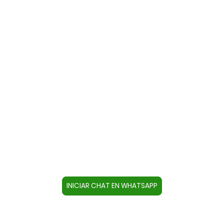
Contacte con nosotros a través
de WhatsApp
Cree un contacto en su dispositivo con este
número +34644670804 o pulse el botón inferior
para acceder directamente al chat.
INICIAR CHAT EN WHATSAPP