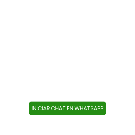
te con nosotros a través de W
ivo con este número +34644670804 o pulse el botón infer
chat.
INICIAR CHAT EN WHATSAPP